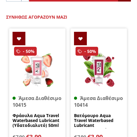
ΣΥΝΉΘΩΣ ΑΓΟΡΆΖΟΥΝ ΜΑΖΊ
- 50%
- 50%
Άμεσα Διαθέσιμο
Άμεσα Διαθέσιμο
10415
10414
Φράουλα Aqua Travel
Βατόμουρο Aqua
Waterbased Lubricant
Travel Waterbased
(Υδατοδιαλυτό) 50ml
Lubricant
DreamLove
(Υδατοδιαλυτό) 50ml
DreamLove
€
3.90
€
3.90