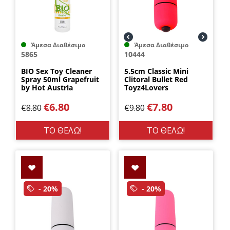
Άμεσα Διαθέσιμο
Άμεσα Διαθέσιμο
5865
10444
BIO Sex Toy Cleaner
5.5cm Classic Mini
Spray 50ml Grapefruit
Clitoral Bullet Red
by Hot Austria
Toyz4Lovers
€
6.80
€
7.80
€
8.80
€
9.80
ΤΟ ΘΕΛΩ!
ΤΟ ΘΕΛΩ!
- 20%
- 20%