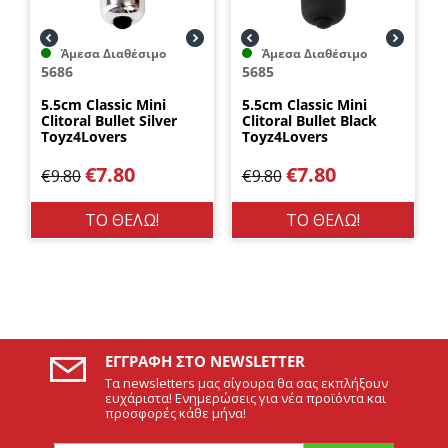
Άμεσα Διαθέσιμο
Άμεσα Διαθέσιμο
5686
5685
5.5cm Classic Mini
5.5cm Classic Mini
Clitoral Bullet Silver
Clitoral Bullet Black
Toyz4Lovers
Toyz4Lovers
€
7.80
€
7.80
€
9.80
€
9.80
ΤΟ ΘΕΛΩ!
ΤΟ ΘΕΛΩ!
ΕΓΓΡΑΦΉ ΣΤΟ NEWSLETTER
Τα newsletters μας σίγουρα θα σας εκπλήξουν
ευχάριστα! Ενημερώσεις για νέα προϊόντα και
προσφορές κάθε μήνα!