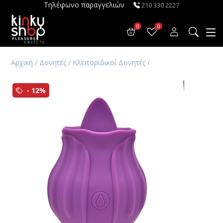
Τηλέφωνο παραγγελιών
210 330 2227
0
0
Αρχική
/
Δονητές
/
Κλειτοριδικοί Δονητές
/
- 12%