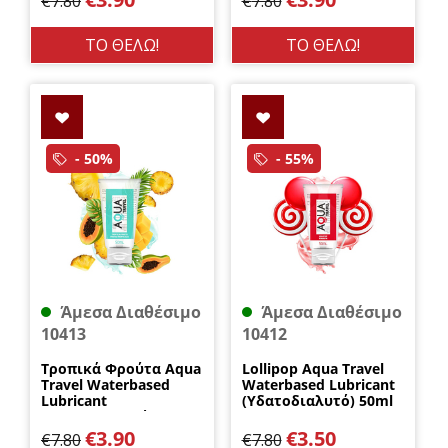
€
7.80
€
7.80
ΤΟ ΘΕΛΩ!
ΤΟ ΘΕΛΩ!
- 50%
- 55%
Άμεσα Διαθέσιμο
Άμεσα Διαθέσιμο
10413
10412
Τροπικά Φρούτα Aqua
Lollipop Aqua Travel
Travel Waterbased
Waterbased Lubricant
Lubricant
(Υδατοδιαλυτό) 50ml
(Υδατοδιαλυτό) 50ml
DreamLove
DreamLove
€
3.90
€
3.50
€
7.80
€
7.80