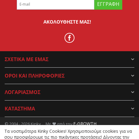
ΕΓΓΡΑΦΉ
ΑΚΟΛΟΥΘΉΣΤΕ ΜΑΣ!
ΣΧΕΤΙΚΑ ΜΕ ΕΜΑΣ
ΟΡΟΙ ΚΑΙ ΠΛΗΡΟΦΟΡΙΕΣ
ΛΟΓΑΡΙΑΣΜΟΣ
ΚΑΤΑΣΤΗΜΑ
E-GROWTH
© 2004 - 2026 Kinky . Με ♥ από την
Tα νοστιμότερα Kinky Cookies! Χρησιμοποιούμε cookies για να
σου προσφέρουμε τις πιο πικάντικες προτάσεις! Δίνοντας την