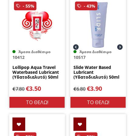
- 55%
- 43%
Άμεσα Διαθέσιμο
Άμεσα Διαθέσιμο
10412
10517
Lollipop Aqua Travel
Slide Water Based
Waterbased Lubricant
Lubricant
(Υδατοδιαλυτό) 50ml
(Υδατοδιαλυτό) 50ml
DreamLove
by Loving Joy
€
3.50
€
3.90
€
7.80
€
6.80
ΤΟ ΘΕΛΩ!
ΤΟ ΘΕΛΩ!