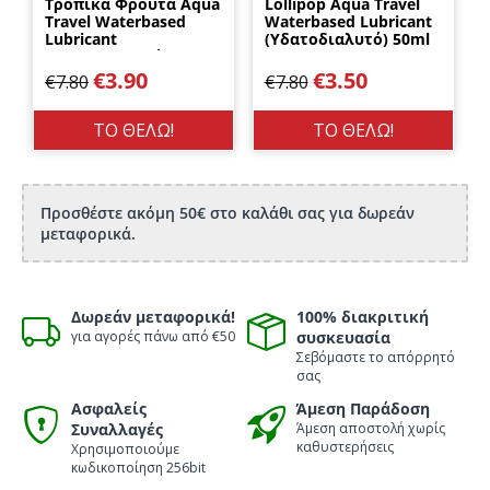
Τροπικά Φρούτα Aqua
Lollipop Aqua Travel
Travel Waterbased
Waterbased Lubricant
Lubricant
(Υδατοδιαλυτό) 50ml
(Υδατοδιαλυτό) 50ml
DreamLove
DreamLove
€
3.90
€
3.50
€
7.80
€
7.80
ΤΟ ΘΕΛΩ!
ΤΟ ΘΕΛΩ!
Προσθέστε ακόμη 50€ στο καλάθι σας για δωρεάν
μεταφορικά.
Δωρεάν μεταφορικά!
100% διακριτική
για αγορές πάνω από €50
συσκευασία
Σεβόμαστε το απόρρητό
σας
Ασφαλείς
Άμεση Παράδοση
Συναλλαγές
Άμεση αποστολή χωρίς
καθυστερήσεις
Χρησιμοποιούμε
κωδικοποίηση 256bit