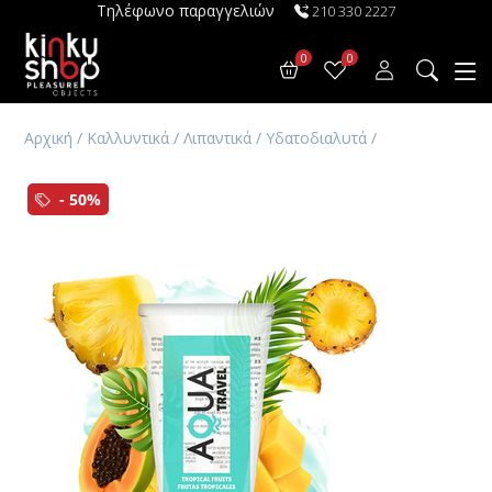
Τηλέφωνο παραγγελιών
210 330 2227
0
0
Αρχική
/
Καλλυντικά
/
Λιπαντικά
/
Υδατοδιαλυτά
/
- 50%