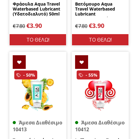
Φράουλα Aqua Travel
Βατόμουρο Aqua
Waterbased Lubricant
Travel Waterbased
(Υδατοδιαλυτό) 50ml
Lubricant
DreamLove
(Υδατοδιαλυτό) 50ml
DreamLove
€
3.90
€
3.90
€
7.80
€
7.80
ΤΟ ΘΕΛΩ!
ΤΟ ΘΕΛΩ!
- 50%
- 55%
Άμεσα Διαθέσιμο
Άμεσα Διαθέσιμο
10413
10412