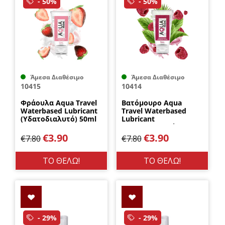
- 50%
- 50%
Άμεσα Διαθέσιμο
Άμεσα Διαθέσιμο
10415
10414
Φράουλα Aqua Travel
Βατόμουρο Aqua
Waterbased Lubricant
Travel Waterbased
(Υδατοδιαλυτό) 50ml
Lubricant
DreamLove
(Υδατοδιαλυτό) 50ml
DreamLove
€
3.90
€
3.90
€
7.80
€
7.80
ΤΟ ΘΕΛΩ!
ΤΟ ΘΕΛΩ!
- 29%
- 29%