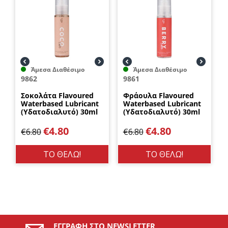
Άμεσα Διαθέσιμο
Άμεσα Διαθέσιμο
9862
9861
Σοκολάτα Flavoured
Φράουλα Flavoured
Waterbased Lubricant
Waterbased Lubricant
(Υδατοδιαλυτό) 30ml
(Υδατοδιαλυτό) 30ml
Loving Joy
Loving Joy
€
4.80
€
4.80
€
6.80
€
6.80
ΤΟ ΘΕΛΩ!
ΤΟ ΘΕΛΩ!
ΕΓΓΡΑΦΉ ΣΤΟ NEWSLETTER