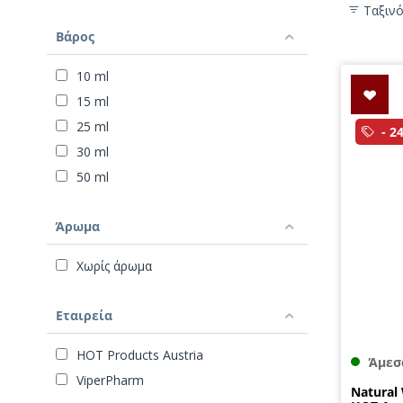
Ταξιν
Βάρος
10 ml
15 ml
25 ml
- 2
30 ml
50 ml
Άρωμα
Χωρίς άρωμα
Εταιρεία
HOT Products Austria
Άμεσ
ViperPharm
Natural