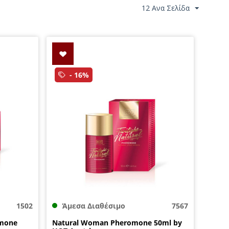
12 Ανα Σελίδα
- 16%
1502
Άμεσα Διαθέσιμο
7567
omone
Natural Woman Pheromone 50ml by