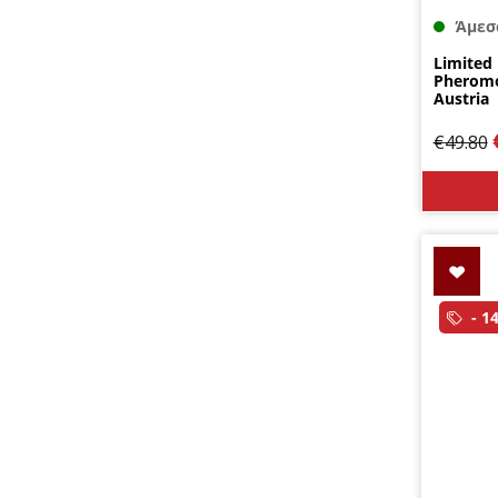
Άμεσ
Limited
Pheromo
Austria
€
49.80
- 1