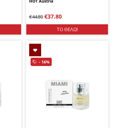
HOT Austria
€
37.80
€
44.80
ΤΟ ΘΕΛΩ!
- 16%