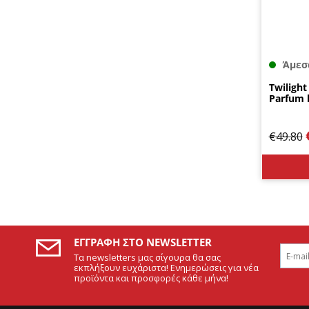
Άμεσ
Twiligh
Parfum 
€
49.80
ΕΓΓΡΑΦΉ ΣΤΟ NEWSLETTER
Τα newsletters μας σίγουρα θα σας
εκπλήξουν ευχάριστα! Ενημερώσεις για νέα
προϊόντα και προσφορές κάθε μήνα!