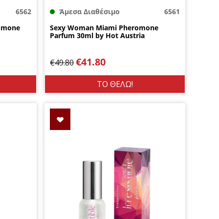
6562
Άμεσα Διαθέσιμο
6561
omone
Sexy Woman Miami Pheromone
Parfum 30ml by Hot Austria
€
41.80
€
49.80
ΤΟ ΘΕΛΩ!