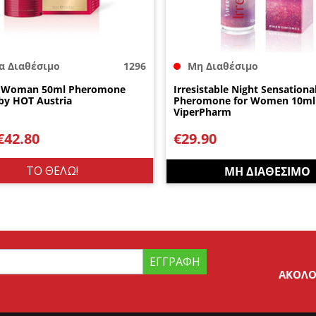
α Διαθέσιμο
1296
Μη Διαθέσιμο
t Woman 50ml Pheromone
Irresistable Night Sensationa
by HOT Austria
Pheromone for Women 10ml
ViperPharm
€
42.80
€
29.90
ΤΟ ΘΕΛΩ!
ΜΗ ΔΙΑΘΈΣΙΜΟ
ΕΓΓΡΑΦΉ
ΑΚΟΛΟ