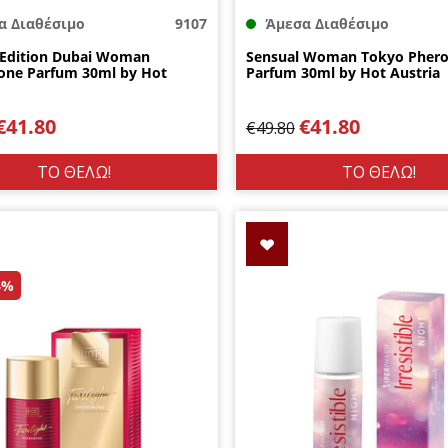
α Διαθέσιμο
9107
Άμεσα Διαθέσιμο
 Edition Dubai Woman
Sensual Woman Tokyo Pher
ne Parfum 30ml by Hot
Parfum 30ml by Hot Austria
€
41.80
€
41.80
€
49.80
ΤΟ ΘΕΛΩ!
ΤΟ ΘΕΛΩ!
4%