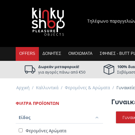
Τηλέφωνο παραγγελιώ
OFFERS
ΔΟΝΗΤΈΣ
ΟΜΟΙΏΜΑΤΑ
ΣΦΉΝΕΣ - BUTT P
Δωρεάν μεταφορικά!
100% δια
για αγορές πάνω από €50
Σεβόμαστ
Αρχική
/
Καλλυντικά
/
Φερομόνες & Αρώματα
/
Γυναικεί
Γυναικ
ΦΊΛΤΡΑ ΠΡΟΪΌΝΤΩΝ
Είδος
Γυναι
Φερομόνες Αρώματα