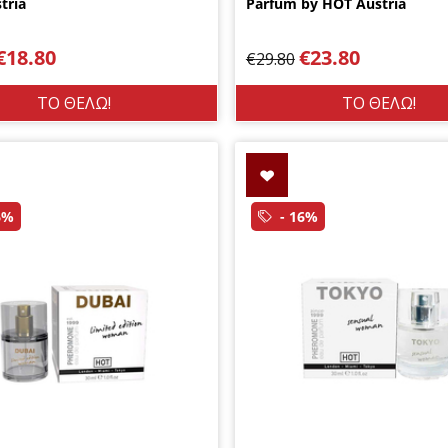
tria
Parfum by HOT Austria
€
18.80
€
23.80
€
29.80
ΤΟ ΘΕΛΩ!
ΤΟ ΘΕΛΩ!
6%
- 16%