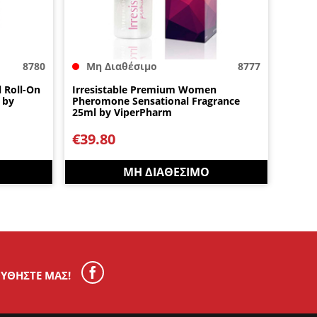
8780
Μη Διαθέσιμο
8777
l Roll-On
Irresistable Premium Women
 by
Pheromone Sensational Fragrance
25ml by ViperPharm
€
39.80
ΜΗ ΔΙΑΘΈΣΙΜΟ
ΥΘΉΣΤΕ ΜΑΣ!