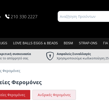
210 330 2227
ν
LUGS
LOVE BALLS EGGS & BEADS
BDSM
STRAP-ONS
ΓΙΑ
κριτική συσκευασία
Ασφαλείς Συναλλαγές
ε το απόρρητό σας
Χρησιμοποιούμε κωδικοποίηση 25
ες Φερομόνες
είες Φερομόνες
κείες Φερομόνες
Ανδρικές Φερομόνες