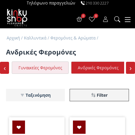
Τηλέφωνο παραγγελιών
210 330 2227
0
0
Αρχική
/
Καλλυντικά
/
Φερομόνες & Αρώματα
/
Ανδρικές Φερομόνες
‹
›
Γυναικείες Φερομόνες
Ανδρικές Φερομόνες
Ταξινόμηση
Filter