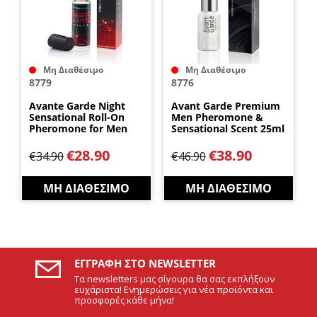
Μη Διαθέσιμο
Μη Διαθέσιμο
8779
8776
Avante Garde Night
Avant Garde Premium
Sensational Roll-On
Men Pheromone &
Pheromone for Men
Sensational Scent 25ml
10ml by ViperPharm
by ViperPharm
€
28.90
€
38.90
€
34.90
€
46.90
ΜΗ ΔΙΑΘΈΣΙΜΟ
ΜΗ ΔΙΑΘΈΣΙΜΟ
ΕΓΓΡΑΦΉ ΣΤΟ NEWSLETTER
Τα newsletters μας σίγουρα θα σας εκπλήξουν
ευχάριστα! Ενημερώσεις για νέα προϊόντα και
προσφορές κάθε μήνα!