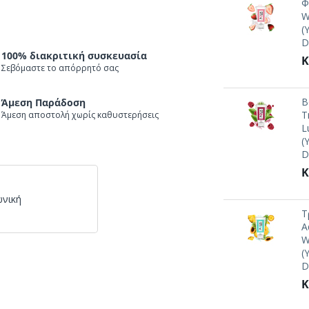
Φ
W
(
D
100% διακριτική συσκευασία
Κ
Σεβόμαστε το απόρρητό σας
Β
Άμεση Παράδοση
T
Άμεση αποστολή χωρίς καθυστερήσεις
L
(
D
Κ
ωνική
Τ
A
W
(
D
Κ