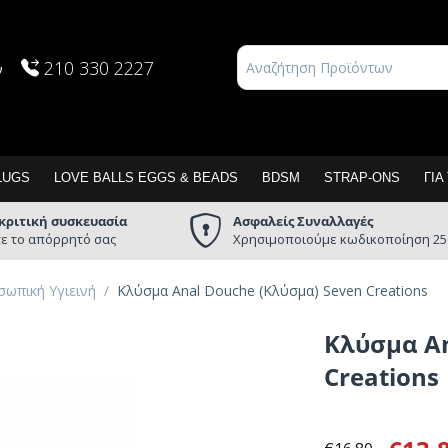
210 330 2227
ν
LUGS
LOVE BALLS EGGS & BEADS
BDSM
STRAP-ONS
ΓΙΑ
κριτική συσκευασία
Ασφαλείς Συναλλαγές
ε το απόρρητό σας
Χρησιμοποιούμε κωδικοποίηση 25
ωπική Υγιεινή
/
Κλύσμα Anal Douche (Κλύσμα) Seven Creations
Κλύσμα An
Creations