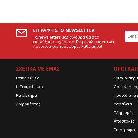
ΕΓΓΡΑΦΉ ΣΤΟ NEWSLETTER
Τα newsletters μας σίγουρα θα σας
εκπλήξουν ευχάριστα! Ενημερώσεις για νέα
προϊόντα και προσφορές κάθε μήνα!
ΣΧΕΤΙΚΑ ΜΕ ΕΜΑΣ
ΟΡΟΙ ΚΑΙ
Επικοινωνία
100% Διακρι
Η Εταιρεία μας
Όροι Χρήσης
Κατάστημα
Προσωπικά 
Δωροκάρτες
Ασφάλεια
Πληρωμές
Αποστολές
Επιστροφές