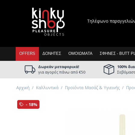
Τηλέφωνο παραγγελιώ
OFFERS
ΔΟΝΗΤΈΣ
ΟΜΟΙΏΜΑΤΑ
ΣΦΉΝΕΣ - BUTT P
Δωρεάν μεταφορικά!
100% δια
για αγορές πάνω από €50
Σεβόμαστ
Αρχική
/
Καλλυντικά
/
Προϊόντα Μασάζ & Υγιεινής
/
Προσ
- 18%