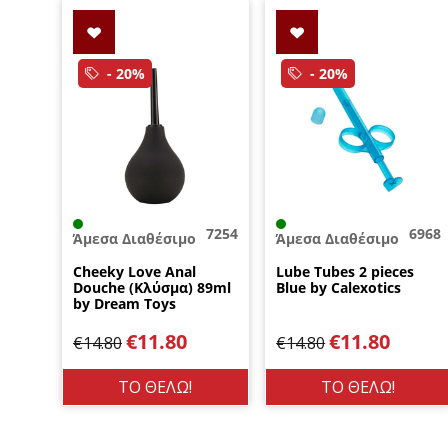
- 20%
- 20%
7254
6968
Άμεσα Διαθέσιμο
Άμεσα Διαθέσιμο
Cheeky Love Anal
Lube Tubes 2 pieces
Douche (Κλύσμα) 89ml
Blue by Calexotics
by Dream Toys
€
11.80
€
11.80
€
14.80
€
14.80
ΤΟ ΘΕΛΩ!
ΤΟ ΘΕΛΩ!