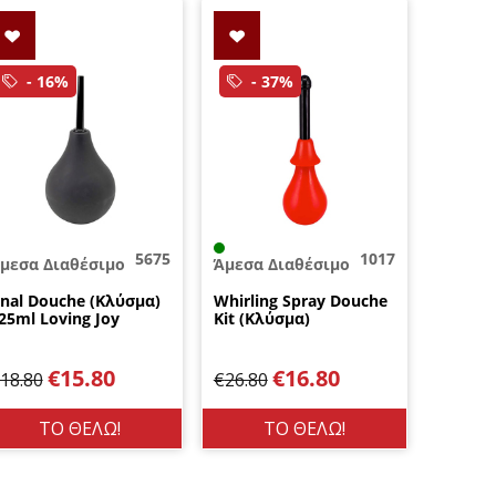
- 16%
- 37%
5675
1017
μεσα Διαθέσιμο
Άμεσα Διαθέσιμο
nal Douche (Κλύσμα)
Whirling Spray Douche
25ml Loving Joy
Κit (Κλύσμα)
€
15.80
€
16.80
18.80
€
26.80
ΤΟ ΘΕΛΩ!
ΤΟ ΘΕΛΩ!