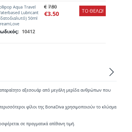
€
7.80
ollipop Aqua Travel
ΤΟ ΘΕΛΩ!
aterbased Lubricant
€
3.50
Υδατοδιαλυτό) 50ml
reamLove
ωδικός:
10412
αι απαραίτητο αξεσουάρ από μεγάλη μερίδα ανθρώπων που
ι περισσότεροι φίλοι της BonaDiva χρησιμοποιούν το κλύσμα
σφέρεται σε πραγματικά απίθανη τιμή.