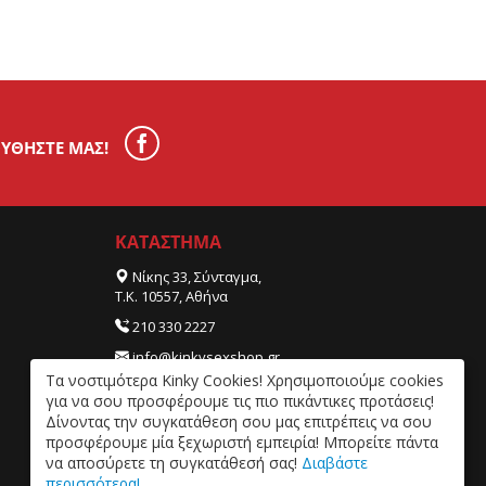
ΥΘΉΣΤΕ ΜΑΣ!
ΚΑΤΑΣΤΗΜΑ
Νίκης 33, Σύνταγμα,
Τ.Κ. 10557, Αθήνα
210 330 2227
info@kinkysexshop.gr
Tα νοστιμότερα Kinky Cookies! Χρησιμοποιούμε cookies
ΔΕΥ- ΠΑΡ 09:30 – 20:00, ΣΑΒ 09:30 – 18:00.
για να σου προσφέρουμε τις πιο πικάντικες προτάσεις!
Δίνοντας την συγκατάθεση σου μας επιτρέπεις να σου
προσφέρουμε μία ξεχωριστή εμπειρία! Μπορείτε πάντα
να αποσύρετε τη συγκατάθεσή σας!
Διαβάστε
περισσότερα!