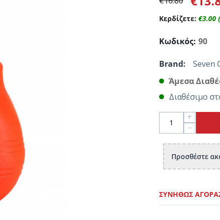
€
13.
€
16.80
Κερδίζετε:
€
3.00
Κωδικός:
90
Brand:
Seven 
Άμεσα Διαθέ
Διαθέσιμο στ
+
−
Προσθέστε ακό
ΣΥΝΉΘΩΣ ΑΓΟΡΆ