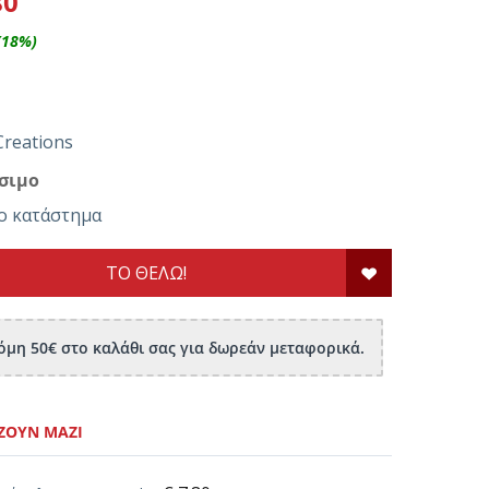
80
(
18
%)
Creations
σιμο
ο κατάστημα
ΤΟ ΘΕΛΩ!
μη 50€ στο καλάθι σας για δωρεάν μεταφορικά.
ΖΟΥΝ ΜΑΖΊ