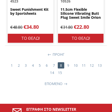
4523
10526
Sweet Punishment Kit
11.5cm Flexible
by Sportsheets
Silicone Vibrating Butt
Plug Sweet Smile Orion
€
34.80
€
22.80
€
48.80
€
31.80
ΤΟ ΘΕΛΩ!
ΤΟ ΘΕΛΩ!
ΠΡΟΗΓ
1
2
3
4
5
6
7
8
9
10
11
12
13
14
15
ΕΠΌΜΕΝΟ
ΕΓΓΡΑΦΉ ΣΤΟ NEWSLETTER