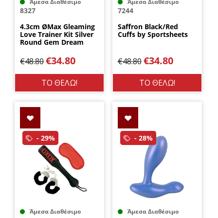
Άμεσα Διαθέσιμο
Άμεσα Διαθέσιμο
8327
7244
4.3cm ØMax Gleaming
Saffron Black/Red
Love Trainer Kit Silver
Cuffs by Sportsheets
Round Gem Dream
Toys
€
34.80
€
34.80
€
48.80
€
48.80
ΤΟ ΘΕΛΩ!
ΤΟ ΘΕΛΩ!
- 29%
- 28%
Άμεσα Διαθέσιμο
Άμεσα Διαθέσιμο