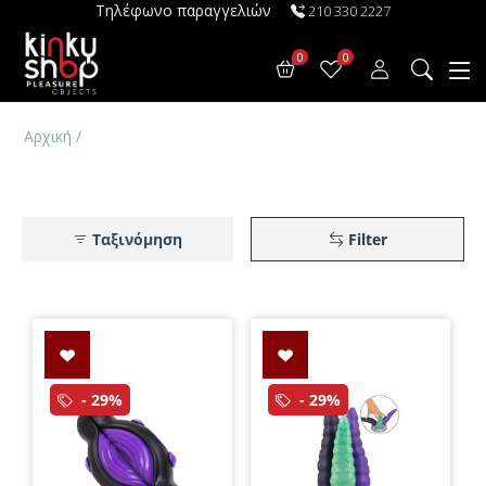
Τηλέφωνο παραγγελιών
210 330 2227
0
0
Αρχική
/
Ταξινόμηση
Filter
- 29%
- 29%