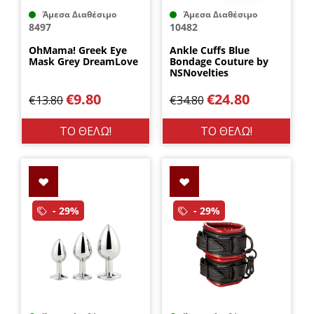
Άμεσα Διαθέσιμο
Άμεσα Διαθέσιμο
8497
10482
OhMama! Greek Eye
Ankle Cuffs Blue
Mask Grey DreamLove
Bondage Couture by
NSNovelties
€
9.80
€
24.80
€
13.80
€
34.80
ΤΟ ΘΕΛΩ!
ΤΟ ΘΕΛΩ!
- 29%
- 29%