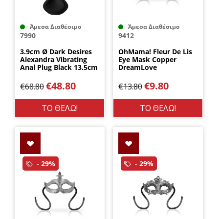
Άμεσα Διαθέσιμο
Άμεσα Διαθέσιμο
7990
9412
3.9cm Ø Dark Desires
OhMama! Fleur De Lis
Alexandra Vibrating
Eye Mask Copper
Anal Plug Black 13.5cm
DreamLove
Dream Toys
€
48.80
€
9.80
€
68.80
€
13.80
ΤΟ ΘΕΛΩ!
ΤΟ ΘΕΛΩ!
- 29%
- 29%